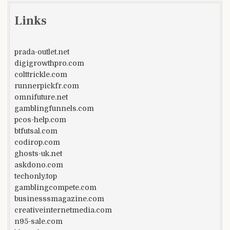
Links
prada-outlet.net
digigrowthpro.com
colttrickle.com
runnerpickfr.com
omnifuture.net
gamblingfunnels.com
pcos-help.com
btfutsal.com
codirop.com
ghosts-uk.net
askdono.com
techonly.top
gamblingcompete.com
businesssmagazine.com
creativeinternetmedia.com
n95-sale.com