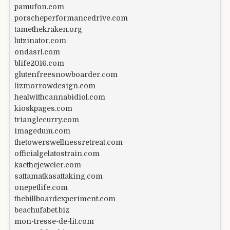
pamufon.com
porscheperformancedrive.com
tamethekraken.org
lutzinator.com
ondasrl.com
blife2016.com
glutenfreesnowboarder.com
lizmorrowdesign.com
healwithcannabidiol.com
kioskpages.com
trianglecurry.com
imagedum.com
thetowerswellnessretreat.com
officialgelatostrain.com
kaethejeweler.com
sattamatkasattaking.com
onepetlife.com
thebillboardexperiment.com
beachufabet.biz
mon-tresse-de-lit.com