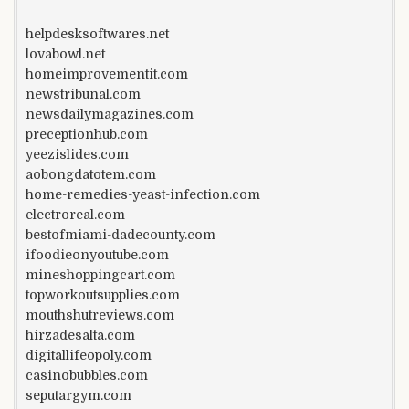
helpdesksoftwares.net
lovabowl.net
homeimprovementit.com
newstribunal.com
newsdailymagazines.com
preceptionhub.com
yeezislides.com
aobongdatotem.com
home-remedies-yeast-infection.com
electroreal.com
bestofmiami-dadecounty.com
ifoodieonyoutube.com
mineshoppingcart.com
topworkoutsupplies.com
mouthshutreviews.com
hirzadesalta.com
digitallifeopoly.com
casinobubbles.com
seputargym.com