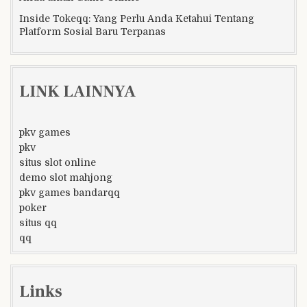
Inside Tokeqq: Yang Perlu Anda Ketahui Tentang
Platform Sosial Baru Terpanas
LINK LAINNYA
pkv games
pkv
situs slot online
demo slot mahjong
pkv games bandarqq
poker
situs qq
qq
Links