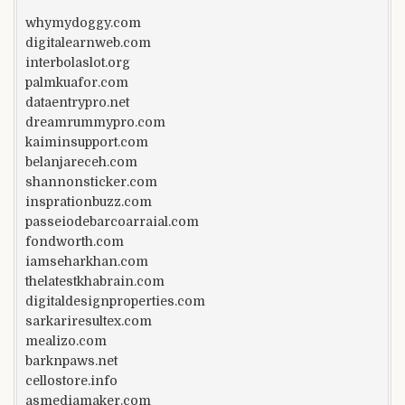
whymydoggy.com
digitalearnweb.com
interbolaslot.org
palmkuafor.com
dataentrypro.net
dreamrummypro.com
kaiminsupport.com
belanjareceh.com
shannonsticker.com
insprationbuzz.com
passeiodebarcoarraial.com
fondworth.com
iamseharkhan.com
thelatestkhabrain.com
digitaldesignproperties.com
sarkariresultex.com
mealizo.com
barknpaws.net
cellostore.info
asmediamaker.com