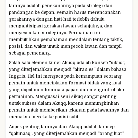
lainnya adalah penekanannya pada strategi dan
pandangan ke depan. Pemain harus merencanakan
gerakannya dengan hati-hati terlebih dahulu,
mengantisipasi gerakan lawan selanjutnya, dan
menyesuaikan strateginya. Permainan ini
membutuhkan pemahaman mendalam tentang taktik,
posisi, dan waktu untuk mengecoh lawan dan tampil
sebagai pemenang.
Salah satu elemen kunci Akuqq ​​adalah konsep “sikuq”,
yang diterjemahkan menjadi “aliran es” dalam bahasa
Inggris. Hal ini mengacu pada kemampuan seorang
pemain untuk menciptakan formasi bidak yang kuat
yang dapat mendominasi papan dan mengontrol alur
permainan. Menguasai seni sikuq sangat penting
untuk sukses dalam Akuqq, karena memungkinkan
pemain untuk memberikan tekanan pada lawannya dan
memaksa mereka ke posisi sulit.
Aspek penting lainnya dari Akuqq ​​adalah konsep
“qalunaaq”, yang diterjemahkan menjadi “orang luar”