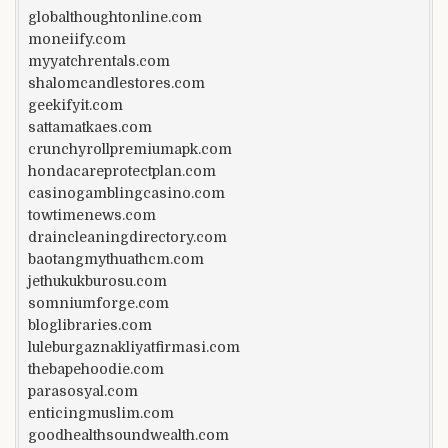
globalthoughtonline.com
moneiify.com
myyatchrentals.com
shalomcandlestores.com
geekifyit.com
sattamatkaes.com
crunchyrollpremiumapk.com
hondacareprotectplan.com
casinogamblingcasino.com
towtimenews.com
draincleaningdirectory.com
baotangmythuathcm.com
jethukukburosu.com
somniumforge.com
bloglibraries.com
luleburgaznakliyatfirmasi.com
thebapehoodie.com
parasosyal.com
enticingmuslim.com
goodhealthsoundwealth.com