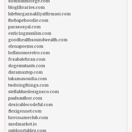
somniumforge.com
bloglibraries.com
luleburgaznakliyatfirmasi.com
thebapehoodie.com
parasosyal.com
enticingmuslim.com
goodhealthsoundwealth.com
elenapoems.com
hellmouseretro.com
fcsabatehran.com
dogemutants.com
duramaxtop.com
takamasoudia.com
twdoingthings.com
stellabluedesignsco.com
paulsauthor.com
desirablecodeful.com
flexigennet.com
heronameclub.com
medmarket.io
outdoortablez.com