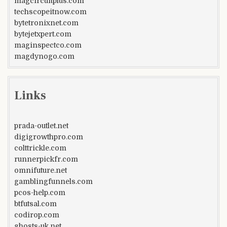
magcircuitplus.com
techscopeitnow.com
bytetronixnet.com
bytejetxpert.com
maginspectco.com
magdynogo.com
Links
prada-outlet.net
digigrowthpro.com
colttrickle.com
runnerpickfr.com
omnifuture.net
gamblingfunnels.com
pcos-help.com
btfutsal.com
codirop.com
ghosts-uk.net