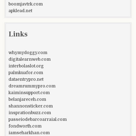
boomjavtrk.com
apklead.net
Links
whymydoggy.com
digitalearnweb.com
interbolaslot.org
palmkuafor.com
dataentrypro.net
dreamrummypro.com
kaiminsupport.com
belanjareceh.com
shannonsticker.com
insprationbuzz.com
passeiodebarcoarraial.com
fondworth.com
iamseharkhan.com