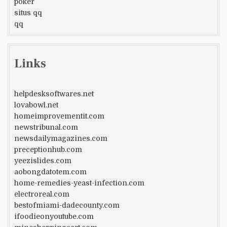
poker
situs qq
qq
Links
helpdesksoftwares.net
lovabowl.net
homeimprovementit.com
newstribunal.com
newsdailymagazines.com
preceptionhub.com
yeezislides.com
aobongdatotem.com
home-remedies-yeast-infection.com
electroreal.com
bestofmiami-dadecounty.com
ifoodieonyoutube.com