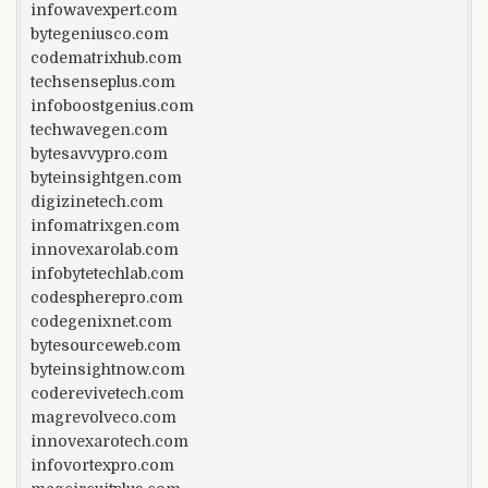
infowavexpert.com
bytegeniusco.com
codematrixhub.com
techsenseplus.com
infoboostgenius.com
techwavegen.com
bytesavvypro.com
byteinsightgen.com
digizinetech.com
infomatrixgen.com
innovexarolab.com
infobytetechlab.com
codespherepro.com
codegenixnet.com
bytesourceweb.com
byteinsightnow.com
coderevivetech.com
magrevolveco.com
innovexarotech.com
infovortexpro.com