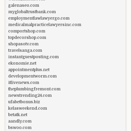
galenaseo.com
myglobaltrustbank.com
employmentlawlawyergo.com
medicalmalpracticelawyersinc.com
comportshop.com
topdecorshop.com
shopasotv.com
travelsanga.com
instantguestposting.com
ekonomie.net
appointmentplus.net
developmentworm.com
itlivenews.com
theplumbingfremont.com
newstrending24.com
ufabetbonus.biz
kelasweekend.com
betatk.net
aandly.com
bswoo.com