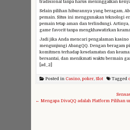
tradisional tanpa harus meninggalkan ken
Selain pilihan hiburannya yang beragam,
pemain. Situs ini menggunakan teknologi e
pemain tetap aman dan terlindungi. Artiny
game favorit tanpa mengkhawatirkan keama
Jadi jika Anda mencari pengalaman kasin
mengunjungi AbangQQ. Dengan beragam pil
komitmen terhadap keselamatan dan keamanan
bersantai, dan menikmati waktu bermain gam
[ad_2]
Posted in
Casino
,
poker
,
Slot
Tagged
Post navigation
Sensas
← Mengapa DivaQQ adalah Platform Pilihan 