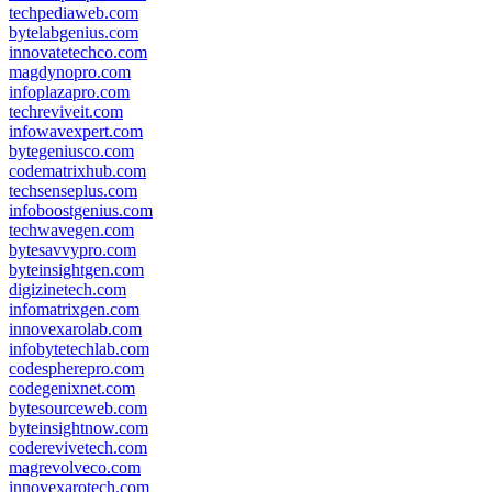
techpediaweb.com
bytelabgenius.com
innovatetechco.com
magdynopro.com
infoplazapro.com
techreviveit.com
infowavexpert.com
bytegeniusco.com
codematrixhub.com
techsenseplus.com
infoboostgenius.com
techwavegen.com
bytesavvypro.com
byteinsightgen.com
digizinetech.com
infomatrixgen.com
innovexarolab.com
infobytetechlab.com
codespherepro.com
codegenixnet.com
bytesourceweb.com
byteinsightnow.com
coderevivetech.com
magrevolveco.com
innovexarotech.com