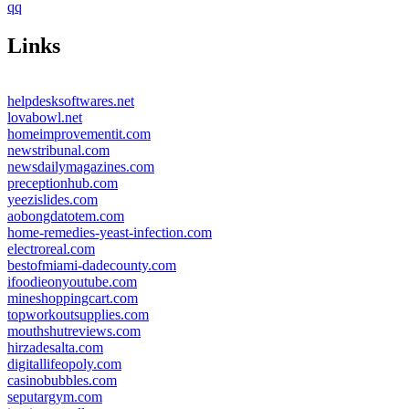
qq
Links
helpdesksoftwares.net
lovabowl.net
homeimprovementit.com
newstribunal.com
newsdailymagazines.com
preceptionhub.com
yeezislides.com
aobongdatotem.com
home-remedies-yeast-infection.com
electroreal.com
bestofmiami-dadecounty.com
ifoodieonyoutube.com
mineshoppingcart.com
topworkoutsupplies.com
mouthshutreviews.com
hirzadesalta.com
digitallifeopoly.com
casinobubbles.com
seputargym.com