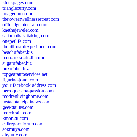
kioskpages.com
trianglecurry.com
imagedum.com
thetowerswellnessretreat.com
officialgelatostrain.com
kaethejeweler.com
sattamatkasattaking.com
onepetlife.com
thebillboardexperiment.com
beachufabet.biz
mon-tresse-de-lit.com
sugarufabet.biz
boxufabet.biz
topgearautoservices.net
figurine-jouet.com
your-facebook-address.com
perroquet-ma-passion.com
modrenlivinghome.com
instadatahelpainews.com
geekdailies.com
merchrain.com
kmbb28.com
callreportsforum.com
sokmilya.com
abyluny.com