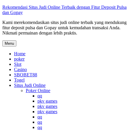
Skip
Rekomendasi Situs Judi Online Terbaik dengan Fitur Deposit Pulsa
to
dan Gopay
content
Kami merekomendasikan situs judi online terbaik yang mendukung
fitur deposit pulsa dan Gopay untuk kemudahan transaksi Anda.
Nikmati permainan dengan lebih praktis.
Menu
Home
poker
Slot
Casino
SBOBET88
Togel
Situs Judi Online
Poker Online
qq
pkv games
pkv games
pkv games
qq
qq
qq