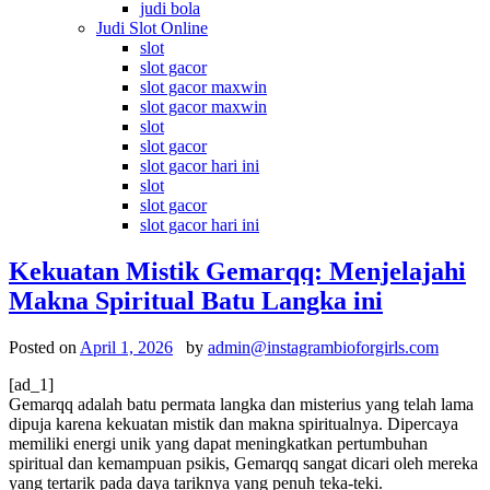
judi bola
Judi Slot Online
slot
slot gacor
slot gacor maxwin
slot gacor maxwin
slot
slot gacor
slot gacor hari ini
slot
slot gacor
slot gacor hari ini
Kekuatan Mistik Gemarqq: Menjelajahi
Makna Spiritual Batu Langka ini
Posted on
April 1, 2026
by
admin@instagrambioforgirls.com
[ad_1]
Gemarqq adalah batu permata langka dan misterius yang telah lama
dipuja karena kekuatan mistik dan makna spiritualnya. Dipercaya
memiliki energi unik yang dapat meningkatkan pertumbuhan
spiritual dan kemampuan psikis, Gemarqq sangat dicari oleh mereka
yang tertarik pada daya tariknya yang penuh teka-teki.