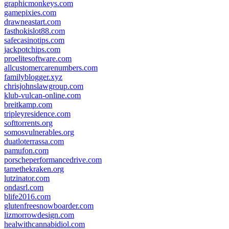
graphicmonkeys.com
gamepixies.com
drawneastart.com
fasthokislot88.com
safecasinotips.com
jackpotchips.com
proelitesoftware.com
allcustomercarenumbers.com
familyblogger.xyz
chrisjohnslawgroup.com
klub-vulcan-online.com
breitkamp.com
tripleyresidence.com
softtorrents.org
somosvulnerables.org
duatloterrassa.com
pamufon.com
porscheperformancedrive.com
tamethekraken.org
lutzinator.com
ondasrl.com
blife2016.com
glutenfreesnowboarder.com
lizmorrowdesign.com
healwithcannabidiol.com