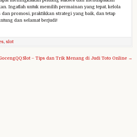
n. Ingatlah untuk memilih permainan yang tepat, kelola
dan promosi, praktikkan strategi yang baik, dan tetap
ntung dan selamat berjudi!
es
,
slot
u GocengQQ
Slot – Tips dan Trik Menang di Judi Toto Online →