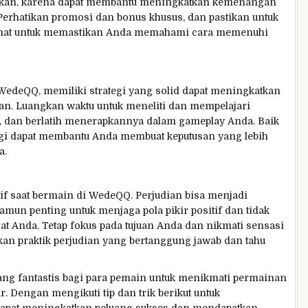
nkan, karena dapat membantu meningkatkan kemenangan
rhatikan promosi dan bonus khusus, dan pastikan untuk
rmat untuk memastikan Anda memahami cara memenuhi
edeQQ, memiliki strategi yang solid dapat meningkatkan
an. Luangkan waktu untuk meneliti dan mempelajari
i, dan berlatih menerapkannya dalam gameplay Anda. Baik
rategi dapat membantu Anda membuat keputusan yang lebih
a.
itif saat bermain di WedeQQ. Perjudian bisa menjadi
amun penting untuk menjaga pola pikir positif dan tidak
Anda. Tetap fokus pada tujuan Anda dan nikmati sensasi
skan praktik perjudian yang bertanggung jawab dan tahu
g fantastis bagi para pemain untuk menikmati permainan
. Dengan mengikuti tip dan trik berikut untuk
pat meningkatkan peluang sukses dan mendapatkan