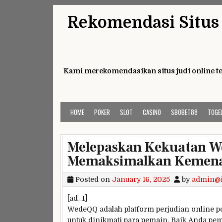
Skip to content
Rekomendasi Situs 
Kami merekomendasikan situs judi online t
HOME
POKER
SLOT
CASINO
SBOBET88
TOGE
Melepaskan Kekuatan We
Memaksimalkan Kemen
Posted on
January 16, 2025
by
admin@i
[ad_1]
WedeQQ adalah platform perjudian online
untuk dinikmati para pemain. Baik Anda pem