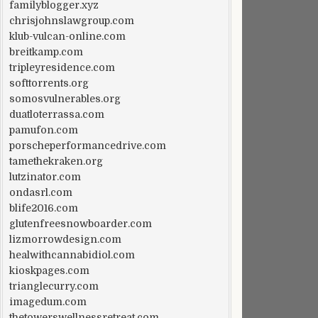
familyblogger.xyz
chrisjohnslawgroup.com
klub-vulcan-online.com
breitkamp.com
tripleyresidence.com
softtorrents.org
somosvulnerables.org
duatloterrassa.com
pamufon.com
porscheperformancedrive.com
tamethekraken.org
lutzinator.com
ondasrl.com
blife2016.com
glutenfreesnowboarder.com
lizmorrowdesign.com
healwithcannabidiol.com
kioskpages.com
trianglecurry.com
imagedum.com
thetowerswellnessretreat.com