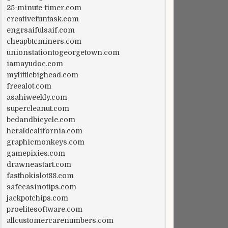
25-minute-timer.com
creativefuntask.com
engrsaifulsaif.com
cheapbtcminers.com
unionstationtogeorgetown.com
iamayudoc.com
mylittlebighead.com
freealot.com
asahiweekly.com
supercleanut.com
bedandbicycle.com
heraldcalifornia.com
graphicmonkeys.com
gamepixies.com
drawneastart.com
fasthokislot88.com
safecasinotips.com
jackpotchips.com
proelitesoftware.com
allcustomercarenumbers.com