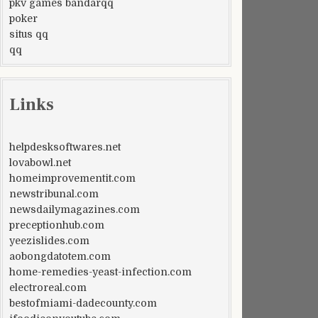
pkv games bandarqq
poker
situs qq
qq
Links
helpdesksoftwares.net
lovabowl.net
homeimprovementit.com
newstribunal.com
newsdailymagazines.com
preceptionhub.com
yeezislides.com
aobongdatotem.com
home-remedies-yeast-infection.com
electroreal.com
bestofmiami-dadecounty.com