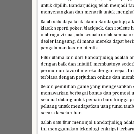
untuk dipilih, Bandarjudiqq telah menjadi fa
menyenangkan dan menarik untuk menghab
Salah satu daya tarik utama Bandarjudiqq ad
klasik seperti poker, blackjack, dan roulette
olahraga virtual, ada sesuatu untuk semua o
dealer langsung, di mana mereka dapat beri
pengalaman kasino otentik.
Fitur utama lain dari Bandarjudiqq adalah 
dengan baik dan intuitif, membuatnya sed
permainan favorit mereka dengan cepat. In
terbiasa dengan perjudian online dan mem
Selain pemilihan game yang mengesankan 
menawarkan berbagai bonus dan promosi un
selamat datang untuk pemain baru hingga pr
peluang untuk mendapatkan uang tunai ta
secara keseluruhan.
Salah satu fitur menonjol Bandarjudiqq ad
ini menggunakan teknologi enkripsi terbar