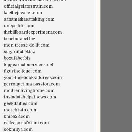
officialgelatostrain.com
kaethejeweler.com
sattamatkasattaking.com
onepetlife.com
thebillboardexperiment.com
beachufabet.biz
mon-tresse-de-lit.com
sugarufabet.biz
boxufabet.biz
topgearautoservices.net
figurine-jouet.com
your-facebook-address.com
perroquet-ma-passion.com
modrenlivinghome.com
instadatahelpainews.com
geekdailies.com
merchrain.com
kmbb28.com
callreportsforum.com
sokmilya.com