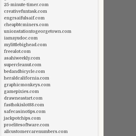
25-minute-timer.com
creativefuntask.com
engrsaifulsaif.com
cheapbtcminers.com
unionstationtogeorgetown.com
iamayudoc.com
mylittlebighead.com
freealot.com
asahiweekly.com
supercleanut.com
bedandbicycle.com
heraldcalifornia.com
graphicmonkeys.com
gamepixies.com
drawneastart.com
fasthokislot88.com
safecasinotips.com
jackpotchips.com
proelitesoftware.com
allcustomercarenumbers.com