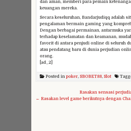
dan aman, memberi para pemain ketenangan 
keuangan mereka.
Secara keseluruhan, Bandarjudiqq adalah si
pengalaman bermain gaming yang komprehen
Dengan berbagai permainan, antarmuka ya
terhadap keselamatan dan keamanan, mudah
favorit di antara penjudi online di seluru
atau pendatang baru di dunia perjudian onl
orang.
[ad_2]
Posted in
poker
,
SBOBET88
,
Slot
Tagg
Post navigation
Rasakan sensasi perjud
← Rasakan level game berikutnya dengan C