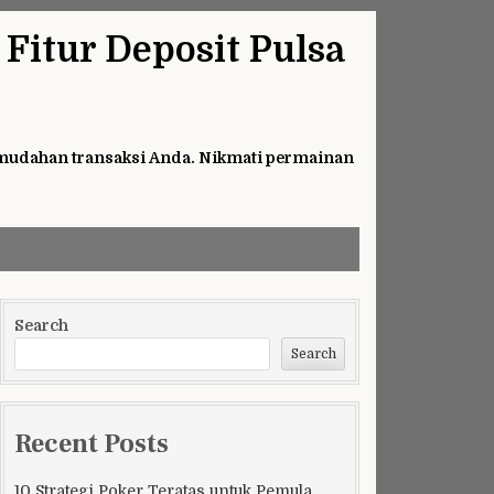
Fitur Deposit Pulsa
emudahan transaksi Anda. Nikmati permainan
Search
Search
Recent Posts
10 Strategi Poker Teratas untuk Pemula